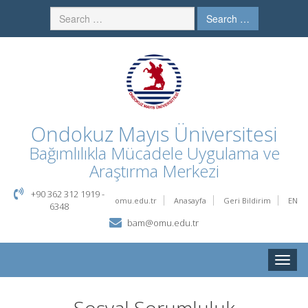
Search …
Ondokuz Mayıs Üniversitesi
Bağımlılıkla Mücadele Uygulama ve
Araştırma Merkezi
+90 362 312 1919 -
omu.edu.tr
Anasayfa
Geri Bildirim
EN
6348
bam@omu.edu.tr
Toggle
naviga