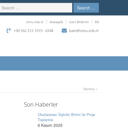
Search …
omu.edu.tr
Anasayfa
Geri Bildirim
EN
+90 362 312 1919 - 6348
bam@omu.edu.tr
Merkez
Son Haberler
Uluslararası İlişkiler Birimi ile Proje
Toplantısı
6 Kasım 2025