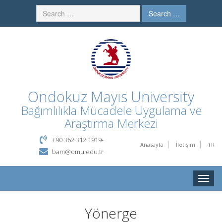
Search …
Ondokuz Mayıs University
Bağımlılıkla Mücadele Uygulama ve
Araştırma Merkezi
+90 362 312 1919-
Anasayfa
İletişim
TR
bam@omu.edu.tr
Toggle
naviga
Yönerge