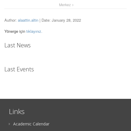
Merkez
Author:
alaattin.altin
| Date: January 28, 2022
Yönerge için
tıklayınız.
Last News
Last Events
Links
Academic Calendar