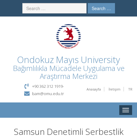
Search …
Ondokuz Mayıs University
Bağımlılıkla Mücadele Uygulama ve
Araştırma Merkezi
+90 362 312 1919-
Anasayfa
İletişim
TR
bam@omu.edu.tr
Toggle
naviga
Samsun Denetimli Serbestlik