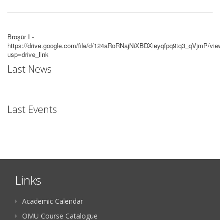
Broşür I -
https://drive.google.com/file/d/124aRoRNajNiXBDXieyqfpq9tq3_qVjmP/vie
usp=drive_link
Last News
Last Events
Links
Academic Calendar
OMU Course Catalogue