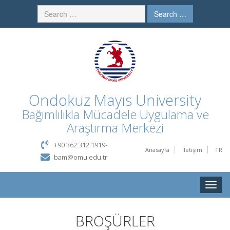
Search …
Ondokuz Mayıs University
Bağımlılıkla Mücadele Uygulama ve
Araştırma Merkezi
+90 362 312 1919-
Anasayfa
İletişim
TR
bam@omu.edu.tr
Toggle
naviga
BROŞÜRLER